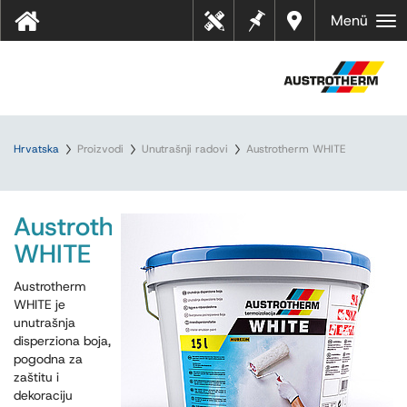
Bilješk
Dealer
Menü
Tehn
e
s near
ički
you
listov
i
Hrvatska
Proizvodi
Unutrašnji radovi
Austrotherm WHITE
Austrotherm
WHITE
Austrotherm
WHITE je
unutrašnja
disperziona boja,
pogodna za
zaštitu i
dekoraciju