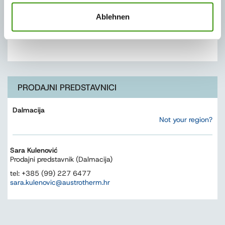
konsultant za tehnička pitanja (primena i ugradnja proizvoda)
tel: +381 (0)11 23 69 283
Ablehnen
mob. tel: +381 (0)64 82 34 714
sava.milosevic@austrotherm.rs
PRODAJNI PREDSTAVNICI
Dalmacija
Not your region?
Sara Kulenović
Prodajni predstavnik (Dalmacija)
tel: +385 (99) 227 6477
sara.kulenovic@austrotherm.hr