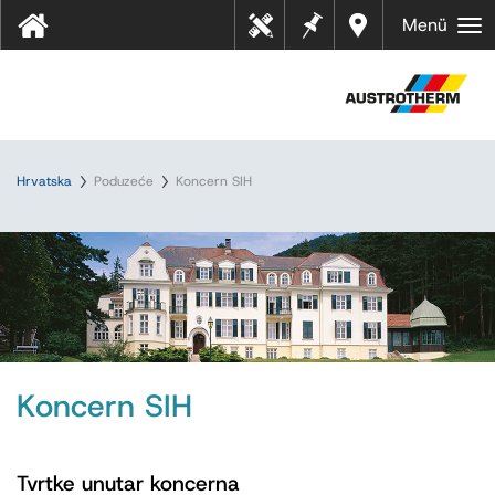
Bilješk
Dealer
Menü
Tehn
e
s near
ički
you
listov
i
Hrvatska
Poduzeće
Koncern SIH
Koncern SIH
Tvrtke unutar koncerna