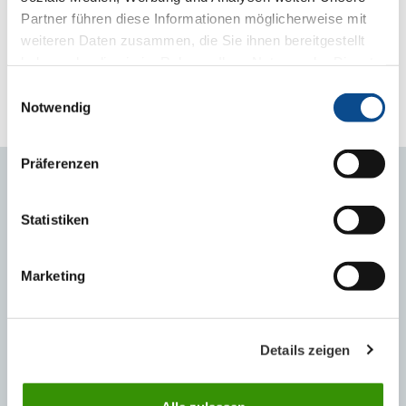
Partner führen diese Informationen möglicherweise mit
ORTNER GmbH
weiteren Daten zusammen, die Sie ihnen bereitgestellt
haben oder die sie im Rahmen Ihrer Nutzung der Dienste
Eduard Kettner GmbH
gesammelt haben.
Impressum
Einwilligungsauswahl
Wahrheit s/w Werbeagentur GmbH
Notwendig
Präferenzen
PODUZEĆE
Statistiken
O nama
Lokacije u Republici Hrvatskoj
Marketing
Zapošljavanje i karijera
Koncern SIH
Details zeigen
Povijest grupacije Austrotherm
Lokacije u inozemstvu