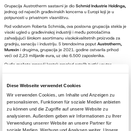
Grupacija Austrotherm sastavni je dio
Schmid Industrie Holdinga,
jednog od najvećih građevinskih koncerna u Europi koji je u
potpunosti u privatnom vlasništvu.
Pod vodstvom Roberta Schmida, ova poslovna grupacija stekla je
visoki ugled u građevinskoj industriji i među potrošačima
zahvaljujući širokom asortimanu visokokvalitetnih proizvoda za
gradnju, sanaciju i industriju. S brendovima poput
Austrotherm,
Murexin
i drugima, grupacija je 2021. godine ostvarila prihod
veći od 2,23 milijarde eura, uz oko 6.500 zaposlenika.
Ovdje možete pronaći kratak pregled ostalih tvrtki unutar
koncerna.
Diese Webseite verwendet Cookies
Baumit GmbH (Austrija)
Wir verwenden Cookies, um Inhalte und Anzeigen zu
Murexin GmbH
personalisieren, Funktionen für soziale Medien anbieten
zu können und die Zugriffe auf unsere Website zu
Furtenbach GmbH
analysieren. Außerdem geben wir Informationen zu Ihrer
Verwendung unserer Website an unsere Partner für
WTB – Wopfinger Transportbeton GmbH
soziale Medien, Werbung und Analysen weiter. Unsere