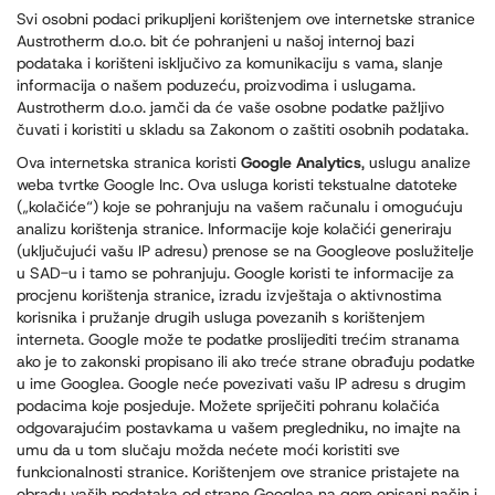
Svi osobni podaci prikupljeni korištenjem ove internetske stranice
Austrotherm d.o.o. bit će pohranjeni u našoj internoj bazi
podataka i korišteni isključivo za komunikaciju s vama, slanje
informacija o našem poduzeću, proizvodima i uslugama.
Austrotherm d.o.o. jamči da će vaše osobne podatke pažljivo
čuvati i koristiti u skladu sa Zakonom o zaštiti osobnih podataka.
Ova internetska stranica koristi
Google Analytics
, uslugu analize
weba tvrtke Google Inc. Ova usluga koristi tekstualne datoteke
(„kolačiće“) koje se pohranjuju na vašem računalu i omogućuju
analizu korištenja stranice. Informacije koje kolačići generiraju
(uključujući vašu IP adresu) prenose se na Googleove poslužitelje
u SAD-u i tamo se pohranjuju. Google koristi te informacije za
procjenu korištenja stranice, izradu izvještaja o aktivnostima
korisnika i pružanje drugih usluga povezanih s korištenjem
interneta. Google može te podatke proslijediti trećim stranama
ako je to zakonski propisano ili ako treće strane obrađuju podatke
u ime Googlea. Google neće povezivati vašu IP adresu s drugim
podacima koje posjeduje. Možete spriječiti pohranu kolačića
odgovarajućim postavkama u vašem pregledniku, no imajte na
umu da u tom slučaju možda nećete moći koristiti sve
funkcionalnosti stranice. Korištenjem ove stranice pristajete na
obradu vaših podataka od strane Googlea na gore opisani način i