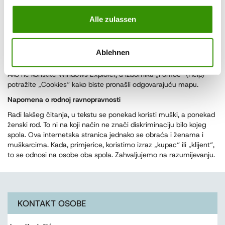
U „Search in“ odaberite “Computer”
Alle zulassen
Kliknite na „Search“
Otvorite pronađenu mapu
Ablehnen
Odaberite kolačić i pritisnite tipku „Delete“
Ako ne koristite Windows Explorer, u izborniku „Pomoć“ (Help)
potražite „Cookies“ kako biste pronašli odgovarajuću mapu.
Napomena o rodnoj ravnopravnosti
Radi lakšeg čitanja, u tekstu se ponekad koristi muški, a ponekad
ženski rod. To ni na koji način ne znači diskriminaciju bilo kojeg
spola. Ova internetska stranica jednako se obraća i ženama i
muškarcima. Kada, primjerice, koristimo izraz „kupac“ ili „klijent“,
to se odnosi na osobe oba spola. Zahvaljujemo na razumijevanju.
KONTAKT OSOBE