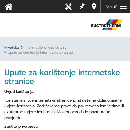
Bilješk
Dealer
Menü
Tehn
e
s near
ički
you
listov
i
Hrvatska
Informacije o web stranici
Upute za korištenje internetske stranice
Upute za korištenje internetske
stranice
Uvjeti korištenja
Korištenjem ove internetske stranice pristajete na dolje opisane
uvjete korištenja. Zadržavamo pravo da povremeno izmijenimo ili
ažuriramo uvjete korištenja. Molimo vas da ih povremeno
provjerite.
Zaštita privatnosti