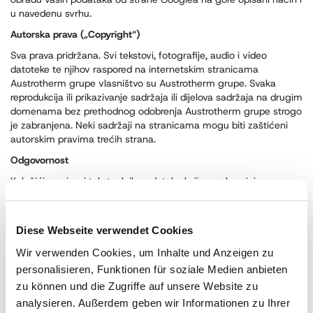
u navedenu svrhu.
Autorska prava („Copyright“)
Sva prava pridržana. Svi tekstovi, fotografije, audio i video
datoteke te njihov raspored na internetskim stranicama
Austrotherm grupe vlasništvo su Austrotherm grupe. Svaka
reprodukcija ili prikazivanje sadržaja ili dijelova sadržaja na drugim
domenama bez prethodnog odobrenja Austrotherm grupe strogo
je zabranjena. Neki sadržaji na stranicama mogu biti zaštićeni
autorskim pravima trećih strana.
Odgovornost
Kolačići su nizovi tekstualnih podataka koji se pohranjuju u
datoteku kolačića vašeg preglednika na tvrdom disku vašeg
računala, kako bi vas stranica prepoznala prilikom ponovnog
posjeta. Pomoću kolačića stranica može brže prilagoditi sadržaj
Diese Webseite verwendet Cookies
vašim interesima. Većina velikih internetskih stranica koristi
kolačiće. Na temelju kolačića nije moguće identificirati korisnika.
Wir verwenden Cookies, um Inhalte und Anzeigen zu
personalisieren, Funktionen für soziale Medien anbieten
Austrotherm d.o.o. nije odgovoran za sadržaj vanjskih poveznica,
zu können und die Zugriffe auf unsere Website zu
foruma ili chatova koji se mogu nalaziti na stranici.
analysieren. Außerdem geben wir Informationen zu Ihrer