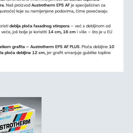
ora
. Naš proizvod
Austrotherm EPS AF
je specijaliziran za
gustoće) koje su namijenjene podovima, čime povećavaju
risti
deblja ploča fasadnog stiropora
– već s debljinom od
će, još bolje je koristiti
14 cm, 16 cm
i više – što je u EU
datkom grafita – Austrotherm EPS AF PLUS
. Ploča debljine
10
ela ploča debljine 12 cm
, jer grafit smanjuje gubitke topline