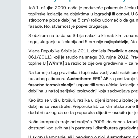
Još 1. ožujka 2009. naše je poduzeće pokrenulo široku 
toplinske izolacije na objektima u izgradnji ili obnovi. U S
stiroporne ploče debljine 5 cm) toliko udomaćio da ga m
fasade. No, stvarnost je posve drugačija.
S obzirom na to da se Srbija nalazi u klimatskim zonama I
toga, ulaganje u izolaciju od 5 cm
nije najisplativije
, što
Vlada Republike Srbije je 2011. donijela
Pravilnik o ene
061/2011), koji je stupio na snagu 30. rujna 2012. Pravi
topline
U [W/m²K]
za različite dijelove građevine – za
Na temelju tog pravilnika i toplinske vodljivosti naših pr
®
fasadnog stiropora
Austrotherm EPS
AF
za postizanje
fasadne termoizolacije“
usporedili smo učinke izolacije
debljina u našoj serijskoj proizvodnji koja zadovoljava prav
Kao što se vidi u brošuri, razlika u cijeni između izolaci
debljine su višestruke. Preporuke EU za klimatske zone II
dodatni razlog da se ta preporuka slijedi – osobito jer je
Naša kampanja traje od proljeća 2009. do danas. Izrad
dostupni kod svih naših partnera i distributera građevin
U sklopu kampanje, ali i neovisno o njoj,
Austrotherm d.o