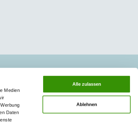
Alle zulassen
le Medien
ir
Ablehnen
, Werbung
ren Daten
ienste