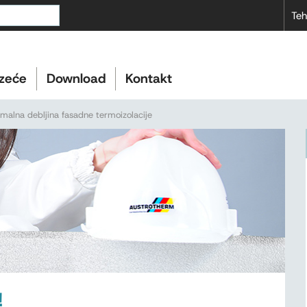
Teh
zeće
Download
Kontakt
malna debljina fasadne termoizolacije
!