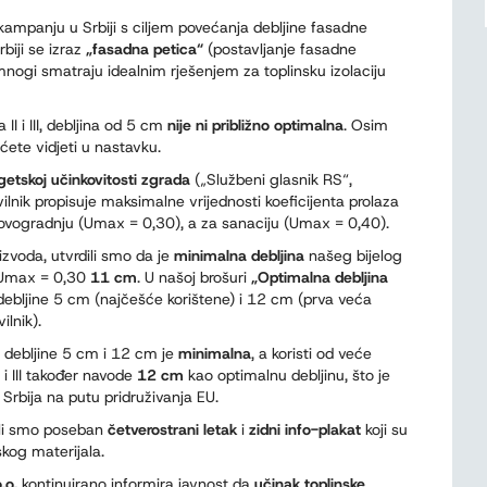
kampanju u Srbiji s ciljem povećanja debljine fasadne
rbiji se izraz
„fasadna petica“
(postavljanje fasadne
nogi smatraju idealnim rješenjem za toplinsku izolaciju
I i III, debljina od 5 cm
nije ni približno optimalna
. Osim
 ćete vidjeti u nastavku.
rgetskoj učinkovitosti zgrada
(„Službeni glasnik RS“,
lnik propisuje maksimalne vrijednosti koeficijenta prolaza
 novogradnju (Umax = 0,30), a za sanaciju (Umax = 0,40).
oizvoda, utvrdili smo da je
minimalna debljina
našeg bijelog
 Umax = 0,30
11 cm
. U našoj brošuri
„Optimalna debljina
 debljine 5 cm (najčešće korištene) i 12 cm (prva veća
ilnik).
je debljine 5 cm i 12 cm je
minimalna
, a koristi od veće
 i III također navode
12 cm
kao optimalnu debljinu, što je
 Srbija na putu pridruživanja EU.
ili smo poseban
četverostrani letak
i
zidni info-plakat
koji su
skog materijala.
.o.
kontinuirano informira javnost da
učinak toplinske