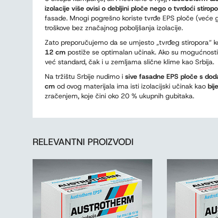
izolacije više ovisi o debljini ploče nego o tvrdoći stirop
fasade. Mnogi pogrešno koriste tvrđe EPS ploče (veće 
troškove bez značajnog poboljšanja izolacije.
Zato preporučujemo da se umjesto „tvrđeg stiropora“ ko
12 cm
postiže se optimalan učinak. Ako su mogućnosti ve
već standard, čak i u zemljama slične klime kao Srbija.
Na tržištu Srbije nudimo i
sive fasadne EPS ploče s do
cm
od ovog materijala ima isti izolacijski učinak kao
bij
zračenjem, koje čini oko 20 % ukupnih gubitaka.
RELEVANTNI PROIZVODI