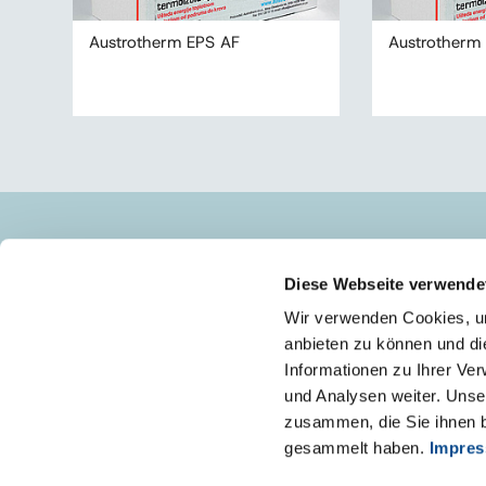
Austrotherm EPS AF
Austrotherm
AUSTROTHERM D.O.O.
Diese Webseite verwende
+385 (49) 330 040
Wir verwenden Cookies, um
info@austrotherm.hr
anbieten zu können und di
Informationen zu Ihrer Ve
und Analysen weiter. Unse
zusammen, die Sie ihnen b
gesammelt haben.
Impre