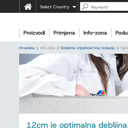
Select Country
Proizvodi
Primjena
Info-zona
Podu
Hrvatska
Info zona
Dodatna vrijednost kroz izolaciju
Opti
12cm je optimalna debljina