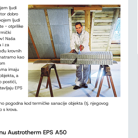
jem ljudi
stor dobro
 kojem ljudi
te - otprilike
rmički
ov! Naša
 i za
među krovnih
omatramo kao
tom
rama imaju
bjekta, a
o postići,
stavljaju EPS
no pogodna kod termičke sanacije objekta (tj. njegovog
p s krova.
jenu Austrotherm EPS A50