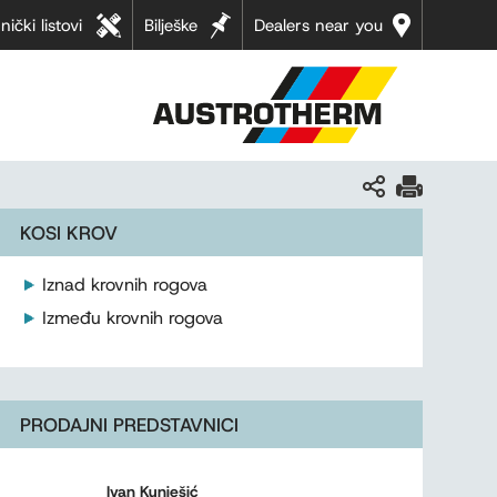
nički listovi
Bilješke
Dealers near you
KOSI KROV
Iznad krovnih rogova
Između krovnih rogova
PRODAJNI PREDSTAVNICI
Ivan Kunješić