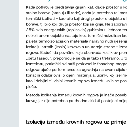
Kada potkrovlje predstavlja grijani kat, dakle prostor u ko
stalno borave (stanuju ili rade), onda je potrebno taj pro
termički izolirati - kao bilo koji drugi prostor u objektu u
borave, tj. bilo koji drugi prostor koji se grije. Ne zaboravi
25% svih energetskih (toplinskih) gubitaka u jednom te
neizoliranom objektu nastaje kroz termički neizoliran kr
paleta termoizolacijskih materijala naravno nudi rješenja
izolaciju strmih (kosih) krovova s unutarnje strane - iz
rogova. Budući da površinu koju obuhvaća kosi krov pr
„petu fasadu“, preporučuje se da je tako i tretiramo. U 
kontekstu, praktički svi naši proizvodi iz fasadnog prog
odgovarajuće performanse za ugradnju na ovom dijelu o
konačni odabir ovisi o cijeni materijala, učinku koji želim
kao i debljini tj. visini krovnih rogova između kojih se po
ploče.
Metoda izoliranja između krovnih rogova je inače poseb
krova), jer nije potrebno prethodno skidati postojeći crije
Izolacija između krovnih rogova uz prim