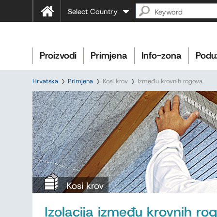
Select Country
Proizvodi
Primjena
Info-zona
Podu
Hrvatska
Primjena
Kosi krov
Između krovnih rogova
Kosi krov
Izolacija između krovnih ro