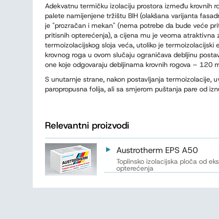
Adekvatnu termičku izolaciju prostora između krovnih r
palete namijenjene tržištu BIH (olakšana varijanta fa
je "prozračan i mekan" (nema potrebe da bude veće pr
pritisnih opterećenja), a cijena mu je veoma atraktivna z
termoizolacijskog sloja veća, utoliko je termoizolacijski
krovnog roga u ovom slučaju ograničava debljinu postavl
one koje odgovaraju debljinama krovnih rogova – 120 
S unutarnje strane, nakon postavljanja termoizolacije, uv
paropropusna folija, ali sa smjerom puštanja pare od izn
Relevantni proizvodi
Austrotherm EPS A50
Toplinsko izolacijska ploča od e
opterećenja