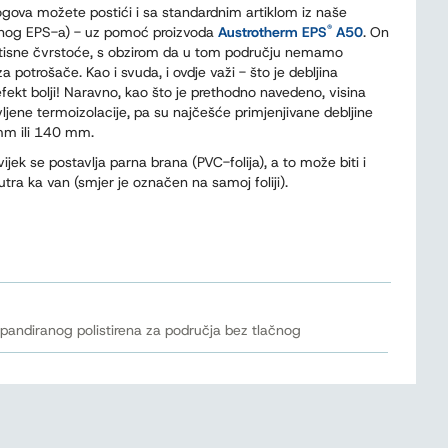
ogova možete postići i sa standardnim artiklom iz naše
®
sadnog EPS-a) - uz pomoć proizvoda
Austrotherm EPS
A50
. On
itisne čvrstoće, s obzirom da u tom području nemamo
a potrošače. Kao i svuda, i ovdje važi - što je debljina
 efekt bolji! Naravno, kao što je prethodno navedeno, visina
jene termoizolacije, pa su najčešće primjenjivane debljine
mm ili 140 mm.
ijek se postavlja parna brana (PVC-folija), a to može biti i
utra ka van (smjer je označen na samoj foliji).
kspandiranog polistirena za područja bez tlačnog