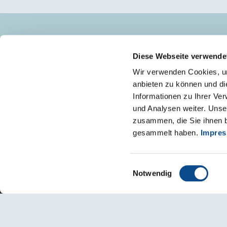
AUSTROTHERM D.O.O.
Diese Webseite verwende
+385 (49) 330 040
Wir verwenden Cookies, um
info@austrotherm.hr
anbieten zu können und di
Informationen zu Ihrer Ve
und Analysen weiter. Unse
zusammen, die Sie ihnen b
gesammelt haben.
Impre
Einwilligungsauswahl
Notwendig
Impresum
Upute za korištenje internetske stranice
Izjava o 