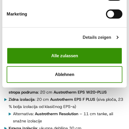
Marketing
Izolacija zidova, krova i poda – primjer izvedbe
Za kuću s
podrumom (koji
nije stalno
Details zeigen
naseljen),
preporučuje se:
Alle zulassen
Izolacija sokla
:
16 cm
Austrotherm
Ablehnen
XPS TOP P
Izolacija
stropa podruma
: 20 cm
Austrotherm EPS W20-PLUS
Zidna izolacija
: 20 cm
Austrotherm EPS F PLUS
(siva ploča, 23
% bolja izolacija od klasičnog EPS-a)
Alternativa:
Austrotherm Resolution
– 11 cm tanke, ali
snažne izolacije
Krovna izolacija
: ukupna debljina 30 cm