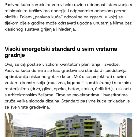
Pasivna kuća kombinira vrlo visoku razinu udobnosti stanovanja s
minimalnim troškovima energije i odgovornim odnosom prema
okolišu. Pojam „pasivna kuća“ odnosi se na zgradu u kojoj se
tijekom cijele godine može održavati ugodna unutarnja klima bez
klasičnog sustava grijanja i hlađenja.
Visoki energetski standard u svim vrstama
gradnje
Ovaj se cilj postiže visokom kvalitetom planiranja i izvedbe.
Pasivna kuća definira se kao građevinski standard i predstavlja
optimizaciju niskoenergetske kuće. Može se projektirati u svim
vrstama konstrukcija (masivna, lagana ili kombinirana) i s raznim
materijalima (drvo, glina, opeka, beton, staklo, čelik itd.), u skladu
s arhitektonskim željama. Time se projektantima i investitorima
pruža velika sloboda dizajna. Standard pasivne kuće prikladan je
za sve vrste građevina.