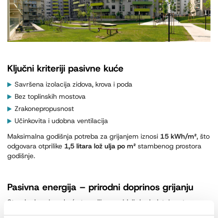
Ključni kriteriji pasivne kuće
Savršena izolacija zidova, krova i poda
Bez toplinskih mostova
Zrakonepropusnost
Učinkovita i udobna ventilacija
Maksimalna godišnja potreba za grijanjem iznosi
15 kWh/m²
, što
odgovara otprilike
1,5 litara lož ulja po m²
stambenog prostora
godišnje.
Pasivna energija – prirodni doprinos grijanju
Standard pasivne kuće temelji se na ideji da dodatni sustav
grijanja nije potreban jer sustav ventilacije prenosi potrebnu