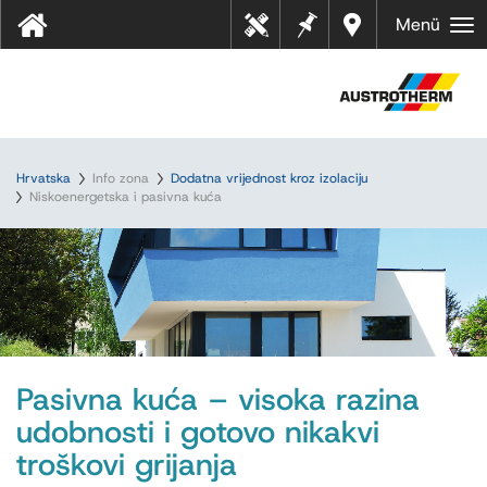
Bilješk
Dealer
Menü
Tehn
e
s near
ički
you
listov
i
Hrvatska
Info zona
Dodatna vrijednost kroz izolaciju
Niskoenergetska i pasivna kuća
Pasivna kuća – visoka razina
udobnosti i gotovo nikakvi
troškovi grijanja