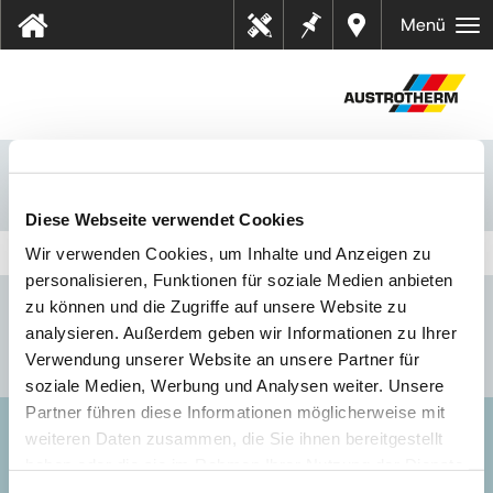
Bilješk
Dealer
Menü
Tehn
e
s near
ički
you
listov
i
Hrvatska
Download
Diese Webseite verwendet Cookies
Wir verwenden Cookies, um Inhalte und Anzeigen zu
personalisieren, Funktionen für soziale Medien anbieten
zu können und die Zugriffe auf unsere Website zu
analysieren. Außerdem geben wir Informationen zu Ihrer
Verwendung unserer Website an unsere Partner für
soziale Medien, Werbung und Analysen weiter. Unsere
Partner führen diese Informationen möglicherweise mit
weiteren Daten zusammen, die Sie ihnen bereitgestellt
AUSTROTHERM D.O.O.
haben oder die sie im Rahmen Ihrer Nutzung der Dienste
gesammelt haben.
Impressum