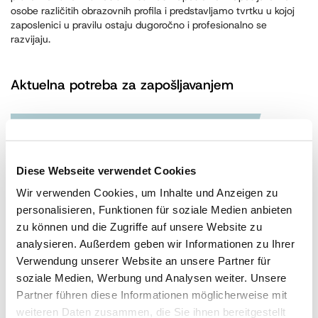
osobe različitih obrazovnih profila i predstavljamo tvrtku u kojoj
zaposlenici u pravilu ostaju dugoročno i profesionalno se
razvijaju.
Aktuelna potreba za zapošljavanjem
Product Manager
m/ž/d
Diese Webseite verwendet Cookies
Zabok
puno radno vrijeme
Wir verwenden Cookies, um Inhalte und Anzeigen zu
personalisieren, Funktionen für soziale Medien anbieten
zu können und die Zugriffe auf unsere Website zu
analysieren. Außerdem geben wir Informationen zu Ihrer
Prodajni predstavnik za Slovenijo
Verwendung unserer Website an unsere Partner für
m/ž/d
soziale Medien, Werbung und Analysen weiter. Unsere
Terensko delo po Sloveniji
Partner führen diese Informationen möglicherweise mit
polni delovni čas
weiteren Daten zusammen, die Sie ihnen bereitgestellt