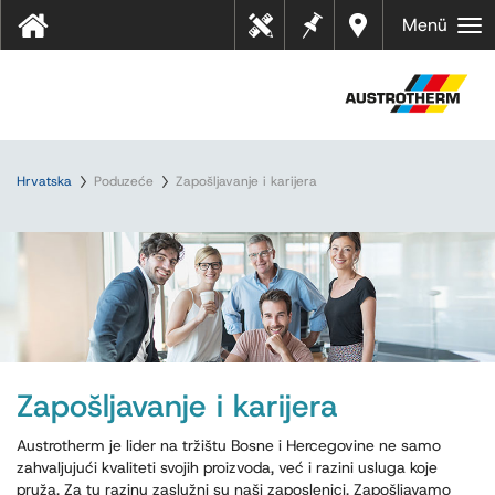
Bilješk
Dealer
Menü
Tehn
e
s near
ički
you
listov
i
Hrvatska
Poduzeće
Zapošljavanje i karijera
Zapošljavanje i karijera
Austrotherm je lider na tržištu Bosne i Hercegovine ne samo
zahvaljujući kvaliteti svojih proizvoda, već i razini usluga koje
pruža. Za tu razinu zaslužni su naši zaposlenici. Zapošljavamo