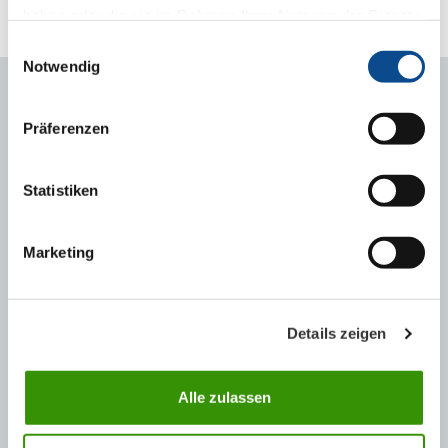
haben oder die sie im Rahmen Ihrer Nutzung der Dienste
gesammelt haben.
Impressum
Einwilligungsauswahl
Notwendig
PODUZEĆE
Präferenzen
O nama
Statistiken
Lokacije u Republici Hrvatskoj
Zapošljavanje i karijera
Marketing
Koncern SIH
Povijest grupacije Austrotherm
Lokacije u inozemstvu
Details zeigen
Alle zulassen