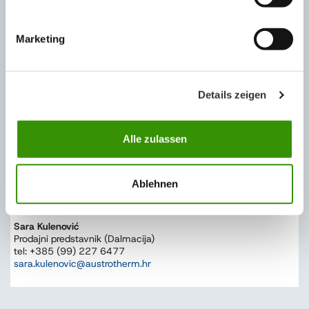
Fasadna termoizolacija
Toplinska izolacija ruba ploče
Marketing
Podnožje fasade (cokl)
Vanjski podrumski zid
Details zeigen
PRODAJNI PREDSTAVNICI
Alle zulassen
Ivan Kunješić
Voditelj prodaje
Ablehnen
tel: +385 (91) 118 0201
ivan.kunjesic@austrotherm.hr
Sara Kulenović
Prodajni predstavnik (Dalmacija)
tel: +385 (99) 227 6477
sara.kulenovic@austrotherm.hr