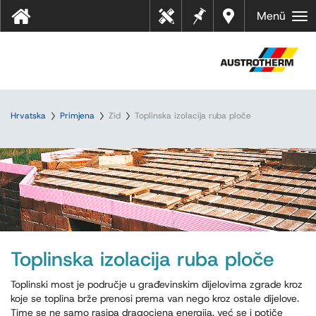
Bilješk
Dealer
Menü
Tehn
e
s near
ički
you
listov
i
Hrvatska
Primjena
Zid
Toplinska izolacija ruba ploče
Toplinska izolacija ruba ploče
Toplinski most je područje u građevinskim dijelovima zgrade kroz
koje se toplina brže prenosi prema van nego kroz ostale dijelove.
Time se ne samo rasipa dragocjena energija, već se i potiče