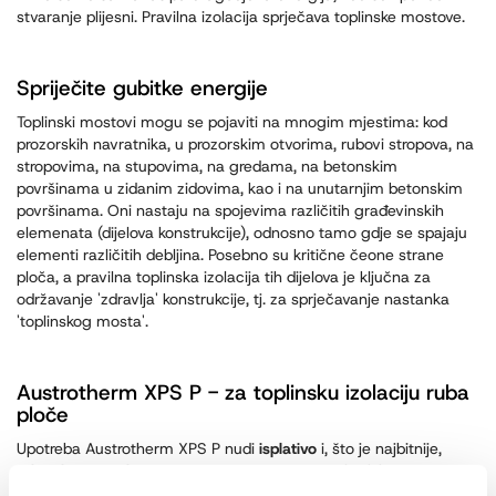
stvaranje plijesni. Pravilna izolacija sprječava toplinske mostove.
Spriječite gubitke energije
Toplinski mostovi mogu se pojaviti na mnogim mjestima: kod
prozorskih navratnika, u prozorskim otvorima, rubovi stropova, na
stropovima, na stupovima, na gredama, na betonskim
površinama u zidanim zidovima, kao i na unutarnjim betonskim
površinama. Oni nastaju na spojevima različitih građevinskih
elemenata (dijelova konstrukcije), odnosno tamo gdje se spajaju
elementi različitih debljina. Posebno su kritične čeone strane
ploča, a pravilna toplinska izolacija tih dijelova je ključna za
održavanje 'zdravlja' konstrukcije, tj. za sprječavanje nastanka
'toplinskog mosta'.
Austrotherm XPS P - za toplinsku izolaciju ruba
ploče
Upotreba Austrotherm XPS P nudi
isplativo
i, što je najbitnije,
tehnički optimalno
rješenje
za sprječavanje toplinskih mostova te
smanjenje troškova energije i rada.