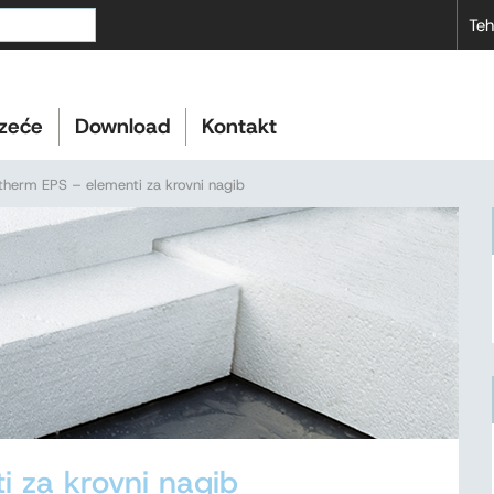
Teh
zeće
Download
Kontakt
therm EPS – elementi za krovni nagib
 za krovni nagib