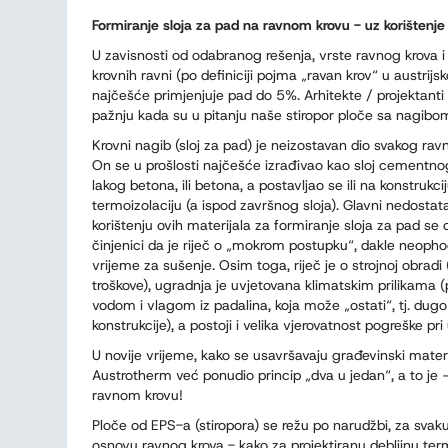
Formiranje sloja za pad na ravnom krovu - uz
korištenj
U zavisnosti od odabranog rešenja, vrste ravnog krova i
krovnih ravni (po definiciji pojma „ravan krov“ u austri
najčešće primjenjuje pad do 5%. Arhitekte / projektanti
pažnju kada su u pitanju naše stiropor ploče sa nagibo
Krovni nagib (sloj za pad) je neizostavan dio svakog rav
On se u prošlosti najčešće izrađivao kao sloj cementnog
lakog betona, ili betona, a postavljao se ili na konstrukciju
termoizolaciju (a ispod završnog sloja). Glavni nedostata
korištenju ovih materijala za formiranje sloja za pad se
činjenici da je riječ o „mokrom postupku“, dakle neopho
vrijeme za sušenje. Osim toga, riječ je o strojnoj obradi
troškove), ugradnja je uvjetovana klimatskim prilikama 
vodom i vlagom iz padalina, koja može „ostati“, tj. dugo 
konstrukcije), a postoji i velika vjerovatnost pogreške pri
U novije vrijeme, kako se usavršavaju građevinski materij
Austrotherm već ponudio princip „dva u jedan“, a to je – 
ravnom krovu!
Ploče od EPS-a (stiropora) se režu po narudžbi, za sva
osnovu ravnog krova - kako za projektiranu debljinu term