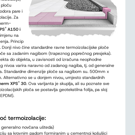
 ploču
rodora pare i
lacije. Za
therm-
®
EPS
A150 i
primjenu na
enja. Princip
. Donji nivo čine standardne ravne termoizolacijske ploče
ploče sa zadanim nagibom (trapeznog poprečnog presjeka).
jekta do objekta, u zavisnosti od izračuna neophodne
eg nivoa varira naravno od zadanog nagiba, tj. od generalne
nika. Standardne dimenzije ploče sa nagibom su. 500mm x
rnativno se u donjem nivou, umjesto standardnih
®
therm XPS
30
. Ova varijanta je skuplja, ali su poznate sve
zolacijskih ploča se postavlja geotekstilna folija, pa sloj
i EPDM).
oć termoizolacije:
. generalno novčana ušteda)
ciju sa krovnim padom formiranim u cementnoj košuljici