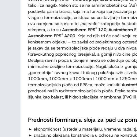
tako i za nagib. Nakon što se na armiranobetonsku (AB)
postavila parna brana, koja ima funkciju spriječavanja p
vlage u termoizolaciju, pristupa se postavljanju termoizo
ovu namjenu se koriste tri „najtvrđe“ kategorije Austro
®
stiropora, a to su
Austrotherm EPS
120
,
Austrotherm 
®
Austrotherm EPS
A200
. Koja od njih tri će naći svoju 
konkretnom objektu – to zavisi od projektiranog optereć
je takav da se termoizolacijske ploče redaju u dva nivoa
(pravokutnog poprečnog presjeka), a gornji nivo čine 
Debljina ravnih ploča u donjem nivou se određuje od ob
minimalne debljine termoizolacije. Nagib ploča iz gornj
„geometrije“ ravnog krova i točnog položaja svih sliv
1000mm, 1000mm x 1000mm i 1000mm x 1250mm. Alte
termoizolacijskih ploča od EPS-a, može koristiti
Austro
prednosti naših rozihtermoizolacijskih ploča. Preko termoi
šljunka kao balast, ili hidroizolacijska membrana (PVC il
Prednosti formiranja sloja za pad uz pom
► ekonomičnost (ušteda u materijalu, vremenu rada, tj
► značajno olakšana konstrukcija u odnosu na konstruk