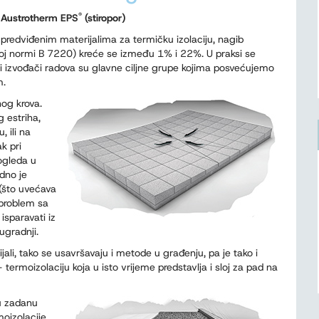
®
e
Austrotherm EPS
(stiropor)
 predviđenim materijalima za termičku izolaciju, nagib
jskoj normi B 7220) kreće se između 1% i 22%. U praksi se
 i izvođači radova su glavne ciljne grupe kojima posvećujemo
m.
nog krova.
 estriha,
, ili na
k pri
 ogleda u
dno je
 (što uvećava
(problem sa
isparavati iz
 ugradnji.
ali, tako se usavršavaju i metode u građenju, pa je tako i
termoizolaciju koja u isto vrijeme predstavlja i sloj za pad na
ku zadanu
oizolacije,