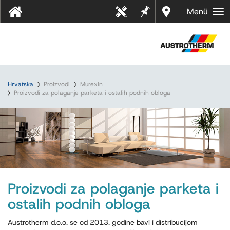
Bilješk
Dealer
Menü
Tehn
e
s near
ički
you
listov
i
Hrvatska
Proizvodi
Murexin
Proizvodi za polaganje parketa i ostalih podnih obloga
Proizvodi za polaganje parketa i
ostalih podnih obloga
Austrotherm d.o.o. se od 2013. godine bavi i distribucijom