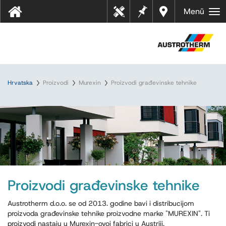
Bilješk
Dealer
Menü
Tehn
e
s near
ički
you
listov
i
Hrvatska
Proizvodi
Murexin
Proizvodi građevinske tehnike
Proizvodi građevinske tehnike
Austrotherm d.o.o. se od 2013. godine bavi i distribucijom
proizvoda građevinske tehnike proizvodne marke "MUREXIN". Ti
proizvodi nastaju u Murexin-ovoj fabrici u Austriji.