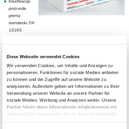
Klasifikacija
proizvoda
prema
standardu: EN
13163
Obrada
rubova: ravni
rubovi /
Diese Webseite verwendet Cookies
preklop
Wir verwenden Cookies, um Inhalte und Anzeigen zu
Dimenzije
personalisieren, Funktionen für soziale Medien anbieten
ploče: 1000
zu können und die Zugriffe auf unsere Website zu
mm x 500
analysieren. Außerdem geben wir Informationen zu Ihrer
mm
Verwendung unserer Website an unsere Partner für
Neto površina
soziale Medien, Werbung und Analysen weiter. Unsere
2
ploče: 0,50m
Partner führen diese Informationen möglicherweise mit
2
/ 0,485m
weiteren Daten zusammen, die Sie ihnen bereitgestellt
Koeficijent
haben oder die sie im Rahmen Ihrer Nutzung der Dienste
toplinske
gesammelt haben.
Impressum