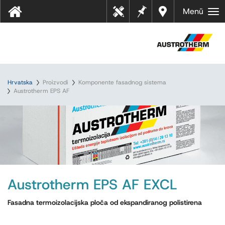
Bilješk
Dealer
Menü
Tehn
e
s near
ički
you
listov
i
Hrvatska
Proizvodi
Komponente fasadnog sistema
Austrotherm EPS AF
Austrotherm EPS AF EXCL
Fasadna termoizolacijska ploča od ekspandiranog polistirena