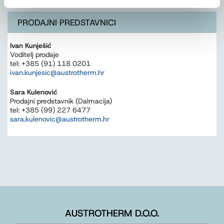
PRODAJNI PREDSTAVNICI
Ivan Kunješić
Voditelj prodaje
tel: +385 (91) 118 0201
ivan.kunjesic@austrotherm.hr
Sara Kulenović
Prodajni predstavnik (Dalmacija)
tel: +385 (99) 227 6477
sara.kulenovic@austrotherm.hr
AUSTROTHERM D.O.O.