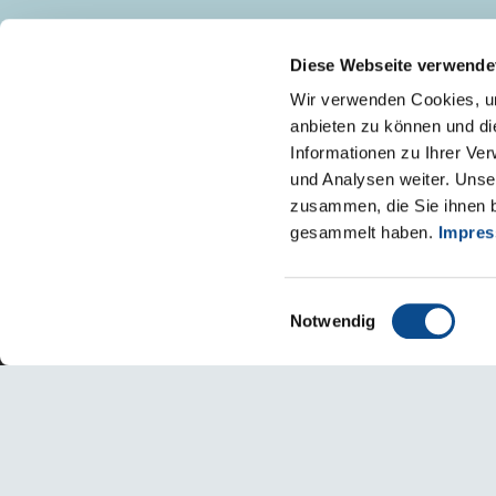
AUSTROTHERM D.O.O.
Diese Webseite verwende
+385 (49) 330 040
Wir verwenden Cookies, um
info@austrotherm.hr
anbieten zu können und di
Informationen zu Ihrer Ve
und Analysen weiter. Unse
zusammen, die Sie ihnen b
gesammelt haben.
Impre
Einwilligungsauswahl
Notwendig
Impresum
Upute za korištenje internetske stranice
Izjava o 