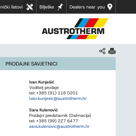
nički listovi
Bilješke
Dealers near you
PRODAJNI SAVJETNICI
Ivan Kunješić
Voditelj prodaje
tel: +385 (91) 118 0201
ivan.kunjesic@austrotherm.hr
Sara Kulenović
Prodajni predstavnik (Dalmacija)
tel: +385 (99) 227 6477
sara.kulenovic@austrotherm.hr