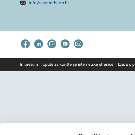
info@austrotherm.hr
Impresum
Upute za korištenje internetske stranice
Izjava o 