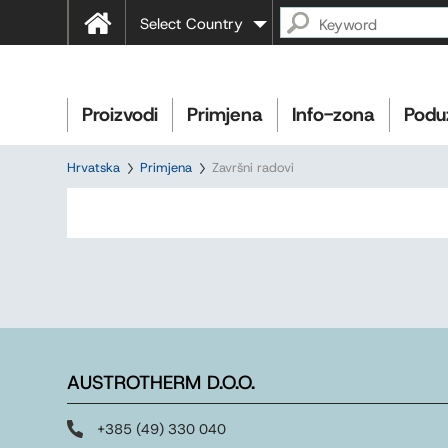
Select Country
Proizvodi
Primjena
Info-zona
Podu
Hrvatska
Primjena
Završni radovi
AUSTROTHERM D.O.O.
+385 (49) 330 040