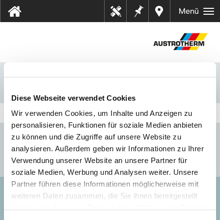
Bilješk
Dealer
Menü
Tehn
e
s near
ički
you
listov
i
Hrvatska
Primjena
Podrum
Diese Webseite verwendet Cookies
Wir verwenden Cookies, um Inhalte und Anzeigen zu
personalisieren, Funktionen für soziale Medien anbieten
zu können und die Zugriffe auf unsere Website zu
analysieren. Außerdem geben wir Informationen zu Ihrer
Verwendung unserer Website an unsere Partner für
soziale Medien, Werbung und Analysen weiter. Unsere
Partner führen diese Informationen möglicherweise mit
weiteren Daten zusammen, die Sie ihnen bereitgestellt
AUSTROTHERM D.O.O.
haben oder die sie im Rahmen Ihrer Nutzung der Dienste
gesammelt haben.
Impressum