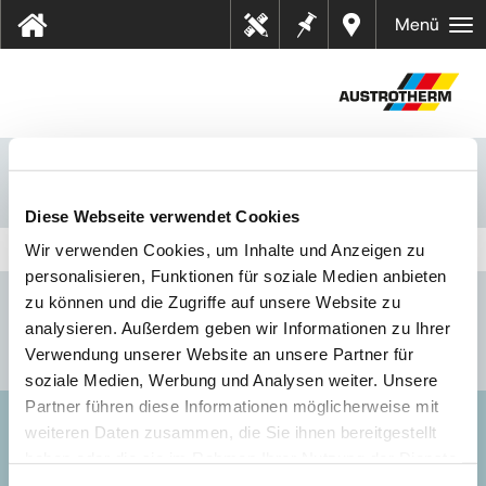
Bilješk
Dealer
Menü
Tehn
e
s near
ički
you
listov
i
Hrvatska
Primjena
Podovi i ploče
Diese Webseite verwendet Cookies
Wir verwenden Cookies, um Inhalte und Anzeigen zu
personalisieren, Funktionen für soziale Medien anbieten
zu können und die Zugriffe auf unsere Website zu
analysieren. Außerdem geben wir Informationen zu Ihrer
Verwendung unserer Website an unsere Partner für
soziale Medien, Werbung und Analysen weiter. Unsere
Partner führen diese Informationen möglicherweise mit
weiteren Daten zusammen, die Sie ihnen bereitgestellt
AUSTROTHERM D.O.O.
haben oder die sie im Rahmen Ihrer Nutzung der Dienste
gesammelt haben.
Impressum